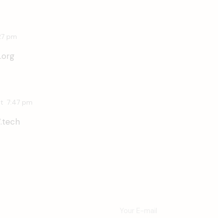
27 pm
.org
t
7:47 pm
.tech