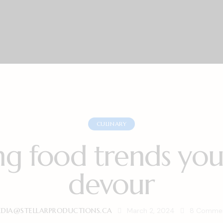
CULINARY
g food trends you’
devour
DIA@STELLARPRODUCTIONS.CA
March 2, 2024
8
Comme