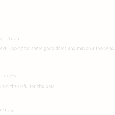
at
11:39 am
next! Hoping for some good times and maybe a few wins. 
10:01 pm
I am thanksful for this post!
8:23 am