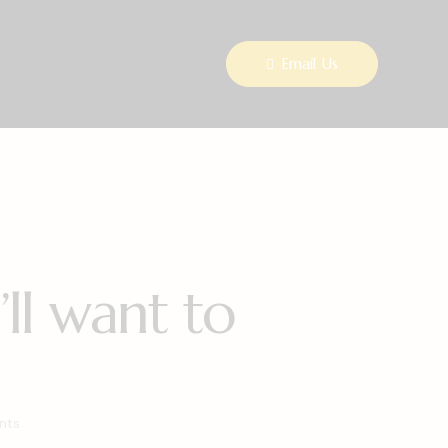
Email Us
ll want to
nts