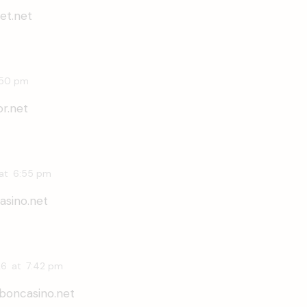
et.net
:50 pm
r.net
at
6:55 pm
asino.net
26
at
7:42 pm
boncasino.net