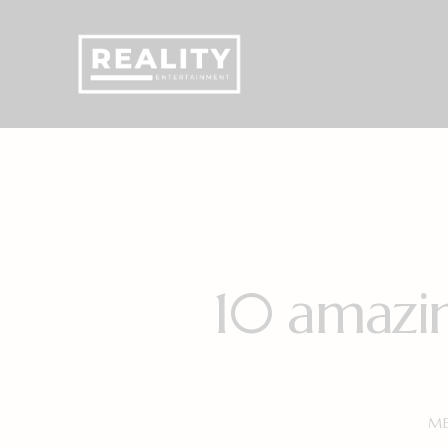
10 amazin
ME