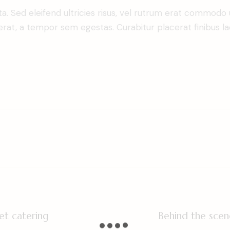
a. Sed eleifend ultricies risus, vel rutrum erat commodo
rat, a tempor sem egestas. Curabitur placerat finibus la
et catering
Behind the scene