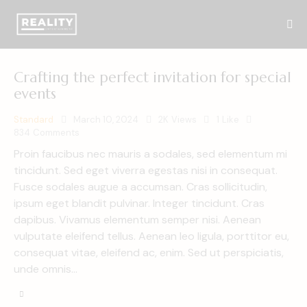
Crafting the perfect invitation for special
events
Standard
March 10, 2024
2K
Views
1
Like
834
Comments
Proin faucibus nec mauris a sodales, sed elementum mi
tincidunt. Sed eget viverra egestas nisi in consequat.
Fusce sodales augue a accumsan. Cras sollicitudin,
ipsum eget blandit pulvinar. Integer tincidunt. Cras
dapibus. Vivamus elementum semper nisi. Aenean
vulputate eleifend tellus. Aenean leo ligula, porttitor eu,
consequat vitae, eleifend ac, enim. Sed ut perspiciatis,
unde omnis…