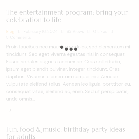
The entertainment program: bring your
celebration to life
Blog
February 16, 2024
83
Views
0
Likes
8
Comments
Proin faucibus nec mauris a sodales, sed elementum mi
tincidunt. Sed eget viverra egestas nisi in consequat.
Fusce sodales augue a accumsan. Cras sollicitudin,
ipsum eget blandit pulvinar. Integer tincidunt. Cras
dapibus. Vivamus elementum semper nisi. Aenean
vulputate eleifend tellus. Aenean leo ligula, porttitor eu,
consequat vitae, eleifend ac, enim. Sed ut perspiciatis,
unde omnis…
Fun, food & music: birthday party ideas
for adults