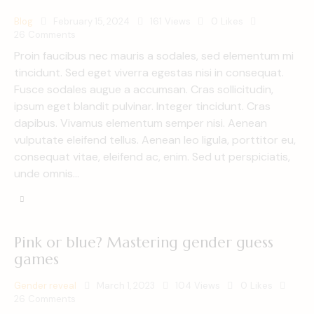
Blog
February 15, 2024
161
Views
0
Likes
26
Comments
Proin faucibus nec mauris a sodales, sed elementum mi
tincidunt. Sed eget viverra egestas nisi in consequat.
Fusce sodales augue a accumsan. Cras sollicitudin,
ipsum eget blandit pulvinar. Integer tincidunt. Cras
dapibus. Vivamus elementum semper nisi. Aenean
vulputate eleifend tellus. Aenean leo ligula, porttitor eu,
consequat vitae, eleifend ac, enim. Sed ut perspiciatis,
unde omnis…
Pink or blue? Mastering gender guess
games
Gender reveal
March 1, 2023
104
Views
0
Likes
26
Comments