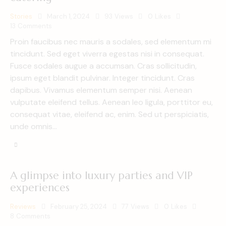
Stories
March 1, 2024
93
Views
0
Likes
13
Comments
Proin faucibus nec mauris a sodales, sed elementum mi
tincidunt. Sed eget viverra egestas nisi in consequat.
Fusce sodales augue a accumsan. Cras sollicitudin,
ipsum eget blandit pulvinar. Integer tincidunt. Cras
dapibus. Vivamus elementum semper nisi. Aenean
vulputate eleifend tellus. Aenean leo ligula, porttitor eu,
consequat vitae, eleifend ac, enim. Sed ut perspiciatis,
unde omnis…
A glimpse into luxury parties and VIP
experiences
Reviews
February 25, 2024
77
Views
0
Likes
8
Comments