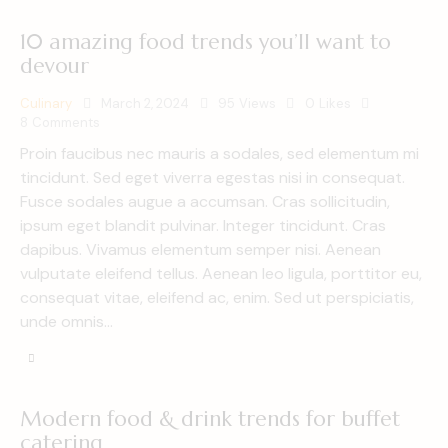
10 amazing food trends you’ll want to
devour
Culinary
March 2, 2024
95
Views
0
Likes
8
Comments
Proin faucibus nec mauris a sodales, sed elementum mi
tincidunt. Sed eget viverra egestas nisi in consequat.
Fusce sodales augue a accumsan. Cras sollicitudin,
ipsum eget blandit pulvinar. Integer tincidunt. Cras
dapibus. Vivamus elementum semper nisi. Aenean
vulputate eleifend tellus. Aenean leo ligula, porttitor eu,
consequat vitae, eleifend ac, enim. Sed ut perspiciatis,
unde omnis…
Modern food & drink trends for buffet
catering