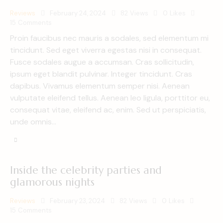
Reviews
February 24, 2024
82
Views
0
Likes
15
Comments
Proin faucibus nec mauris a sodales, sed elementum mi
tincidunt. Sed eget viverra egestas nisi in consequat.
Fusce sodales augue a accumsan. Cras sollicitudin,
ipsum eget blandit pulvinar. Integer tincidunt. Cras
dapibus. Vivamus elementum semper nisi. Aenean
vulputate eleifend tellus. Aenean leo ligula, porttitor eu,
consequat vitae, eleifend ac, enim. Sed ut perspiciatis,
unde omnis…
Inside the celebrity parties and
glamorous nights
Reviews
February 23, 2024
82
Views
0
Likes
15
Comments