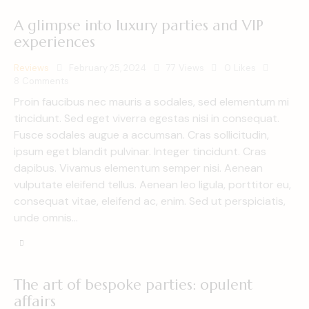
A glimpse into luxury parties and VIP
experiences
Reviews
February 25, 2024
77
Views
0
Likes
8
Comments
Proin faucibus nec mauris a sodales, sed elementum mi
tincidunt. Sed eget viverra egestas nisi in consequat.
Fusce sodales augue a accumsan. Cras sollicitudin,
ipsum eget blandit pulvinar. Integer tincidunt. Cras
dapibus. Vivamus elementum semper nisi. Aenean
vulputate eleifend tellus. Aenean leo ligula, porttitor eu,
consequat vitae, eleifend ac, enim. Sed ut perspiciatis,
unde omnis…
The art of bespoke parties: opulent
affairs